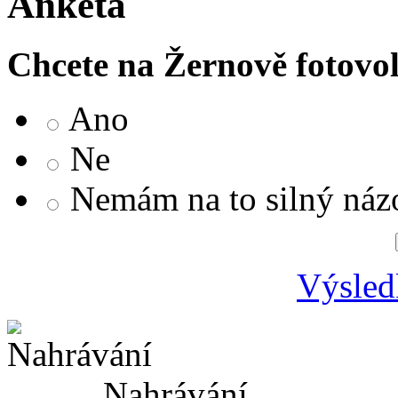
Anketa
Chcete na Žernově fotovo
Ano
Ne
Nemám na to silný náz
Výsled
Nahrávání ...