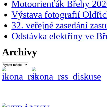
Motoorienťák Břehy 202
Výstava fotografií Oldř
32. veřejné zasedání zast
Odstávka elektřiny ve Bř
Archivy
Archivy