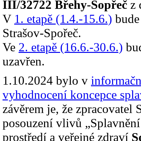
III/32722 Břehy-Sopřeč
z 
V
1. etapě (1.4.-15.6.)
bude 
Strašov-Spořeč.
Ve
2. etapě (16.6.-30.6.)
bud
uzavřen.
1.10.2024 bylo v
informač
vyhodnocení koncepce spla
závěrem je, že zpracovatel
posouzení vlivů „Splavnění
prostředí a veřejné zdraví
S