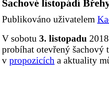
Šachové listopádí Břeh
Publikováno uživatelem
Ka
V sobotu
3. listopadu
2018 
probíhat otevřený šachový t
v
propozicích
a aktuality m