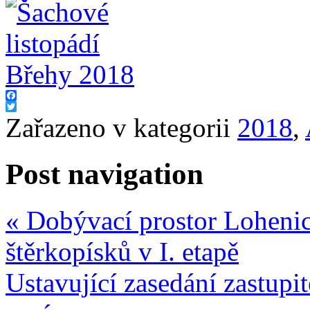
Facebook
Twitter
Zařazeno v kategorii
2018
,
Post navigation
«
Dobývací prostor Lohenic
štěrkopísků v I. etapě
Ustavující zasedání zastupi