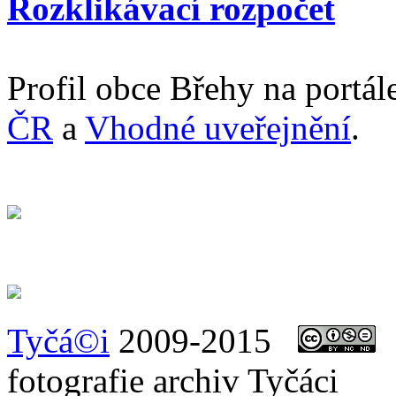
Rozklikávací rozpočet
Profil obce Břehy na portá
ČR
a
Vhodné uveřejnění
.
Tyčá©i
2009-2015
t
fotografie archiv Tyčáci