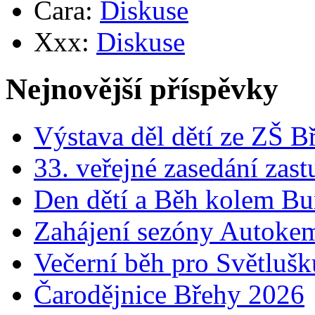
Cara
:
Diskuse
Xxx
:
Diskuse
Nejnovější příspěvky
Výstava děl dětí ze ZŠ B
33. veřejné zasedání zast
Den dětí a Běh kolem B
Zahájení sezóny Autok
Večerní běh pro Světluš
Čarodějnice Břehy 2026