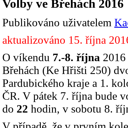
Volby ve Břehách 2016
Publikováno uživatelem
Ka
aktualizováno 15. října 201
O víkendu
7.-8. října
2016 
Břehách (Ke Hřišti 250) dvo
Pardubického kraje a 1. ko
ČR. V pátek 7. října bude v
do
22
hodin, v sobotu 8. ří
V případě, že v prvním kole