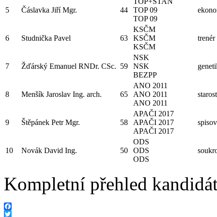
TOP+STAN
5
Čáslavka Jiří Mgr.
44
TOP 09
ekonom
TOP 09
KSČM
6
Studnička Pavel
63
KSČM
trenér
KSČM
NSK
7
Žďárský Emanuel RNDr. CSc.
59
NSK
genet
BEZPP
ANO 2011
8
Menšík Jaroslav Ing. arch.
65
ANO 2011
staros
ANO 2011
APAČI 2017
9
Štěpánek Petr Mgr.
58
APAČI 2017
spisov
APAČI 2017
ODS
10
Novák David Ing.
50
ODS
soukr
ODS
Kompletní přehled kandidát
Facebook