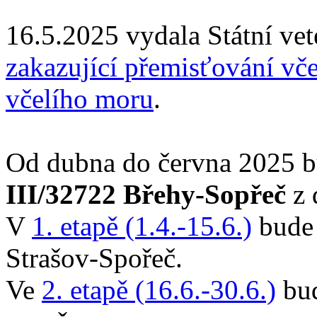
16.5.2025 vydala Státní vet
zakazující přemisťování vč
včelího moru
.
Od dubna do června 2025 
III/32722 Břehy-Sopřeč
z 
V
1. etapě (1.4.-15.6.)
bude 
Strašov-Spořeč.
Ve
2. etapě (16.6.-30.6.)
bud