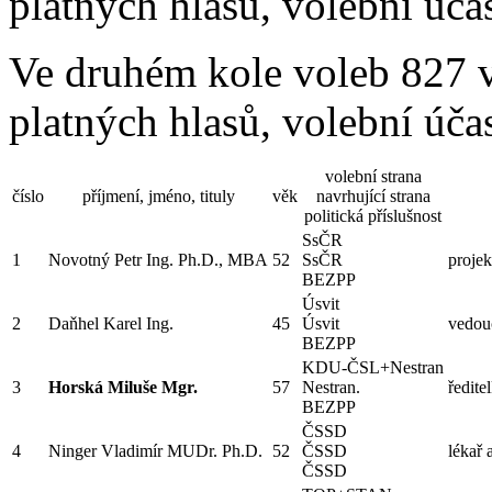
platných hlasů, volební úča
Ve druhém kole voleb 827 
platných hlasů, volební úča
volební strana
číslo
příjmení, jméno, tituly
věk
navrhující strana
politická příslušnost
SsČR
1
Novotný Petr Ing. Ph.D., MBA
52
SsČR
projek
BEZPP
Úsvit
2
Daňhel Karel Ing.
45
Úsvit
vedouc
BEZPP
KDU-ČSL+Nestran
3
Horská Miluše Mgr.
57
Nestran.
ředite
BEZPP
ČSSD
4
Ninger Vladimír MUDr. Ph.D.
52
ČSSD
lékař 
ČSSD