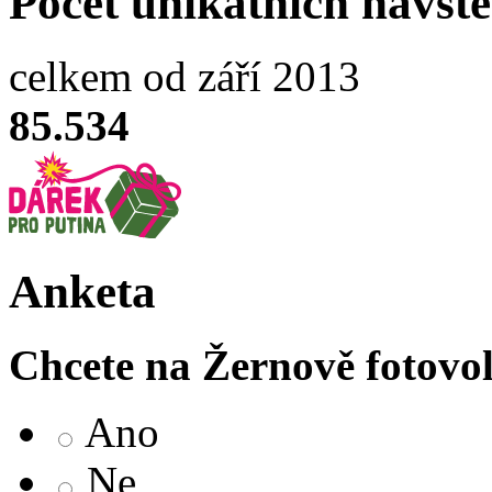
Počet unikátních návšt
celkem od září 2013
85.534
Anketa
Chcete na Žernově fotovo
Ano
Ne