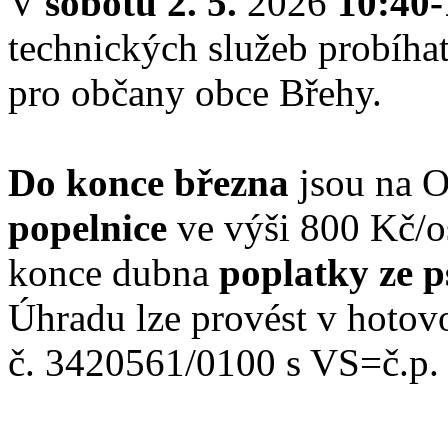
V
sobotu 2. 5.
2026
10:40-
technických služeb probíha
pro občany obce Břehy.
Do konce března
jsou na 
popelnice
ve výši 800 Kč/o
konce dubna
poplatky ze p
Úhradu lze provést v hotov
č. 3420561/0100 s VS=č.p.