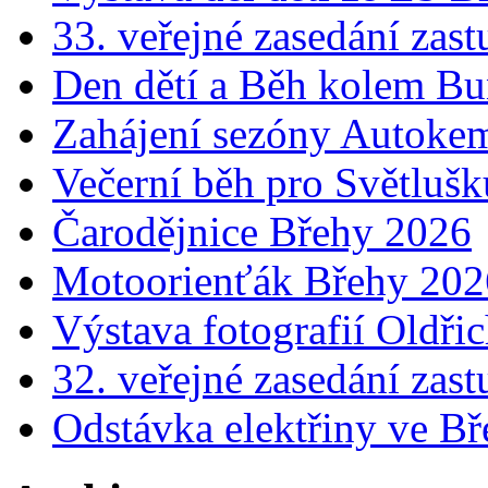
33. veřejné zasedání zast
Den dětí a Běh kolem B
Zahájení sezóny Autok
Večerní běh pro Světluš
Čarodějnice Břehy 2026
Motoorienťák Břehy 202
Výstava fotografií Oldř
32. veřejné zasedání zast
Odstávka elektřiny ve Bř