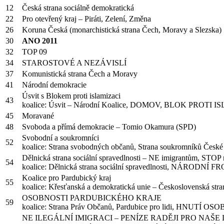
12
Česká strana sociálně demokratická
22
Pro otevřený kraj – Piráti, Zelení, Změna
26
Koruna Česká (monarchistická strana Čech, Moravy a Slezska)
30
ANO 2011
32
TOP 09
34
STAROSTOVÉ A NEZÁVISLÍ
37
Komunistická strana Čech a Moravy
41
Národní demokracie
Úsvit s Blokem proti islamizaci
43
koalice: Úsvit – Národní Koalice, DOMOV, BLOK PROTI 
45
Moravané
48
Svoboda a přímá demokracie – Tomio Okamura (SPD)
Svobodní a soukromníci
52
koalice: Strana svobodných občanů, Strana soukromníků České
Dělnická strana sociální spravedlnosti – NE imigrantům, STOP
54
koalice: Dělnická strana sociální spravedlnosti, NÁRODNÍ 
Koalice pro Pardubický kraj
55
koalice: Křesťanská a demokratická unie – Československá stra
OSOBNOSTI PARDUBICKÉHO KRAJE
59
koalice: Strana Práv Občanů, Pardubice pro lidi, HNUTÍ 
NE ILEGÁLNÍ IMIGRACI – PENÍZE RADĚJI PRO NAŠE 