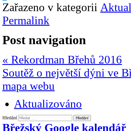
Twitter
Zařazeno v kategorii
Aktual
Permalink
Post navigation
«
Rekordman Břehů 2016
Soutěž o největší dýni ve 
mapa webu
Aktualizováno
Hledání
Břežský Google kalendář