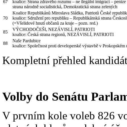
67
koalice: Strana zdravého rozumu – ne ilegální imigraci – peníze 
strana národně socialistická, Demokratická strana zelených
Koalice Republikánů Miroslava Sládka, Patriotů České repub
70
koalice: Sdružení pro republiku – Republikánská strana Česko
(=Všelidové hnutí občanů za kraje – pozn. red.)
VÝCHODOČEŠI, NEZÁVISLÍ, PATRIOTI
85
koalice: Česká strana regionů, NEZÁVISLÍ, PATRIOTI
Naše Pardubice
88
koalice: Společnost proti developerské výstavbě v Prokopské
Kompletní přehled kandidát
Volby do Senátu Parla
V prvním kole voleb 826 v