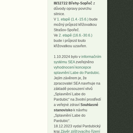
III/32722 Břehy-Sopřeč
z
důvody opravy povrchu
silnice.
V
1. etapě (1.4.-15.6.)
bude
možný průjezd křižovatkou
Strašov-Spořeč.
Ve
2. etapě (16.6.-30.6.)
bude i průjezd touto
křižovatkou uzavřen.
1.10.2024 bylo v
informačním
systému SEA
zveřejněno
vyhodnocení koncepce
splavnění Labe do Pardubic
.
Jejím závěrem je, že
zpracovatel SEA navrhuje na
základě posouzení vlivů
„Splavnění Labe do
Pardubic“ na životní prostředí
a veřejné zdraví
Souhlasné
stanovisko
k návrhu
„Splavnění Labe do
Pardubic“.
18.12.2023 vydal Pardubický
kraj
Závěr zjišťovacího řízení