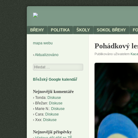
Neoficiální
BŘEHY
stránky
obce
Menu
SKIP TO CONTENT
BŘEHY
POLITIKA
ŠKOLY
SOKOL BŘEHY
F
mapa webu
Pohádkový le
Publikováno uživatelem
Kac
Aktualizováno
Hledání
Břežský Google kalendář
Nejnovější komentáře
Tonda
:
Diskuse
Břežan
:
Diskuse
Marie N.
:
Diskuse
Cara
:
Diskuse
Xxx
:
Diskuse
Nejnovější příspěvky