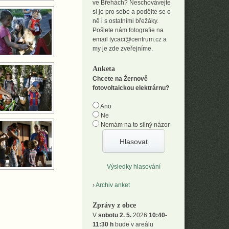
ve Břehách? Neschovávejte
si je pro sebe a podělte se o
ně i s ostatními břežáky.
Pošlete nám fotografie na
email tycaci@centrum.cz a
my je zde zveřejníme.
Anketa
Chcete na Žernově
fotovoltaickou elektrárnu?
Ano
Ne
Nemám na to silný názor
Výsledky hlasování
Archiv anket
Zprávy z obce
V
sobotu 2. 5.
2026
10:40-
11:30 h
bude v areálu