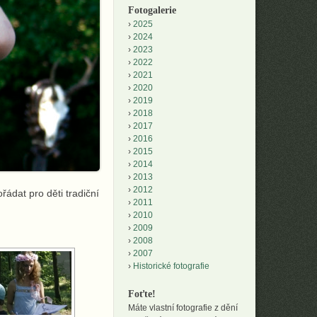
Fotogalerie
2025
2024
2023
2022
2021
2020
2019
2018
2017
2016
2015
2014
2013
2012
řádat pro děti tradiční
2011
2010
2009
2008
2007
Historické fotografie
Foťte!
Máte vlastní fotografie z dění