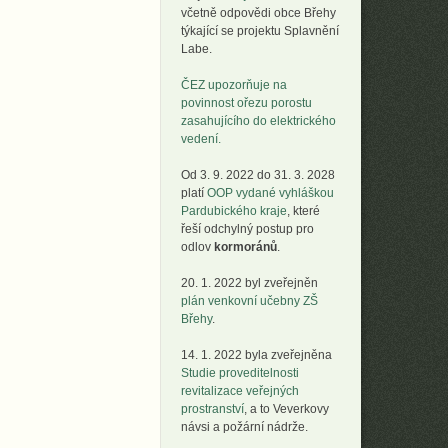
včetně odpovědi obce Břehy
týkající se projektu Splavnění
Labe.
ČEZ upozorňuje na
povinnost ořezu porostu
zasahujícího do elektrického
vedení.
Od 3. 9. 2022 do 31. 3. 2028
platí
OOP vydané vyhláškou
Pardubického kraje
, které
řeší odchylný postup pro
odlov
kormoránů
.
20. 1. 2022 byl zveřejněn
plán venkovní učebny ZŠ
Břehy
.
14. 1. 2022 byla zveřejněna
Studie proveditelnosti
revitalizace veřejných
prostranství
, a to Veverkovy
návsi a požární nádrže.