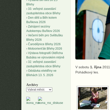
Výstava děl dětí ze ZŠ
Břehy
33. veřejné zasedání
zastupitelstva obce Břehy
Den dětí a Běh kolem
Buňkova 2026
Zahájení sezóny
Autokempu Buňkov 2026
Večerní běh pro Světlušku
Břehy 2026
Čarodějnice Břehy 2026
Motoorienťák Břehy 2026
Výstava fotografií Oldřicha
Bubáka ve výrovském mlýně
32. veřejné zasedání
zastupitelstva obce Břehy
V sobotu
1. října
2011
Odstávka elektřiny ve
Pohádkový les.
Břehách 13. 5. 2026
Archivy
Archivy