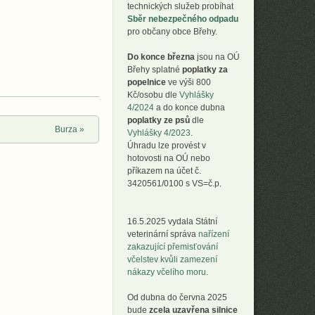
technických služeb probíhat
Sběr nebezpečného odpadu
pro občany obce Břehy.
Do konce března
jsou na OÚ
Břehy splatné
poplatky za
popelnice
ve výši 800
Kč/osobu dle
Vyhlášky
4/2024
a do konce dubna
poplatky ze psů
dle
Burza
»
Vyhlášky 4/2023
.
Úhradu lze provést v
hotovosti na OÚ nebo
příkazem na účet č.
3420561/0100 s VS=č.p.
16.5.2025 vydala Státní
veterinární správa
nařízení
zakazující přemisťování
včelstev kvůli zamezení
nákazy včelího moru
.
Od dubna do června 2025
bude
zcela uzavřena silnice