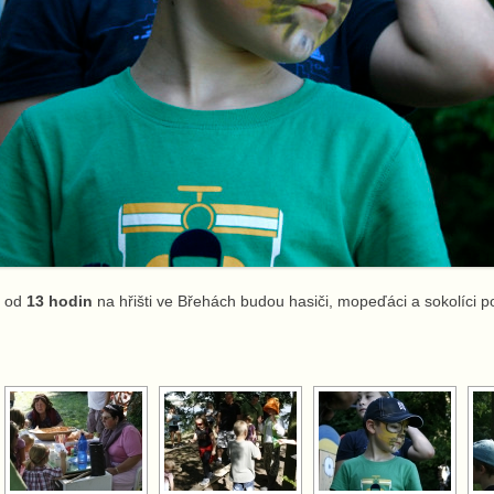
 od
13 hodin
na hřišti ve Břehách budou hasiči, mopeďáci a sokolíci po