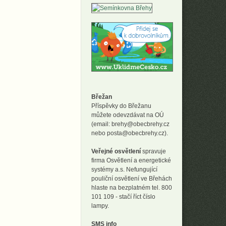
Břežan
Příspěvky do Břežanu
můžete odevzdávat na OÚ
(email: brehy@obecbrehy.cz
nebo posta@obecbrehy.cz).
Veřejné osvětlení
spravuje
firma Osvětlení a energetické
systémy a.s. Nefungující
pouliční osvětlení ve Břehách
hlaste na bezplatném tel. 800
101 109 - stačí říct číslo
lampy.
SMS info