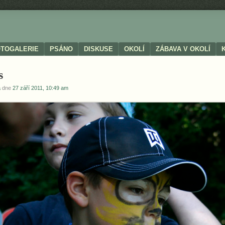
OTOGALERIE
PSÁNO
DISKUSE
OKOLÍ
ZÁBAVA V OKOLÍ
s
a
dne
27 září 2011, 10:49 am