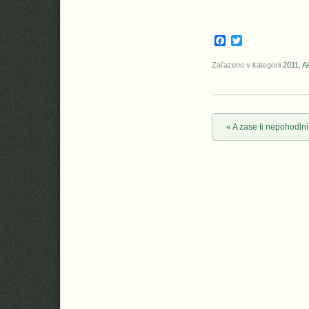
Facebook
Twitter
Zařazeno v kategorii
2011
,
Ak
Post navigation
«
A zase ti nepohodlní