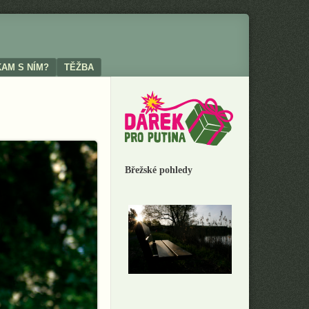
KAM S NÍM?
TĚŽBA
Břežské pohledy