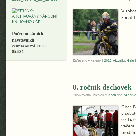
V sobot
konat 1
Počet unikátních
návštěvníků
celkem od září 2013
85.534
Zařazeno v kategorii
2010
,
Aktuality
,
Galeri
0. ročník dechovek
Publikováno uživatelem
Kaca
dne
24 červ
Obec Bř
v sobot
ve 14.
večera 
předpro