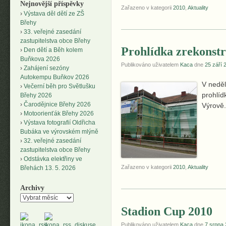
Nejnovější příspěvky
Zařazeno v kategorii
2010
,
Aktuality
Výstava děl dětí ze ZŠ
Břehy
33. veřejné zasedání
zastupitelstva obce Břehy
Prohlídka zrekonstr
Den dětí a Běh kolem
Buňkova 2026
Publikováno uživatelem
Kaca
dne
25 září 
Zahájení sezóny
Autokempu Buňkov 2026
V neděl
Večerní běh pro Světlušku
prohlíd
Břehy 2026
Čarodějnice Břehy 2026
Výrově.
Motoorienťák Břehy 2026
Výstava fotografií Oldřicha
Bubáka ve výrovském mlýně
32. veřejné zasedání
zastupitelstva obce Břehy
Odstávka elektřiny ve
Zařazeno v kategorii
2010
,
Aktuality
Břehách 13. 5. 2026
Archivy
Archivy
Stadion Cup 2010
Publikováno uživatelem
Kaca
dne
7 srpna 