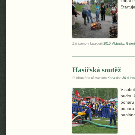
konat t
Startuj
Zařazeno v kategorii
2010
,
Aktuality
,
Galeri
Hasičská soutěž
Publikováno uživatelem
Kaca
dne
30 dubn
V sobot
budou k
poháru 
poháru 
napláno