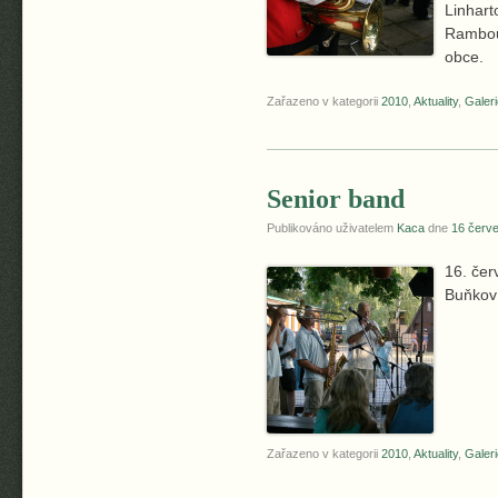
Linhart
Rambous
obce.
Zařazeno v kategorii
2010
,
Aktuality
,
Galeri
Senior band
Publikováno uživatelem
Kaca
dne
16 červ
16. čer
Buňkov 
Zařazeno v kategorii
2010
,
Aktuality
,
Galeri