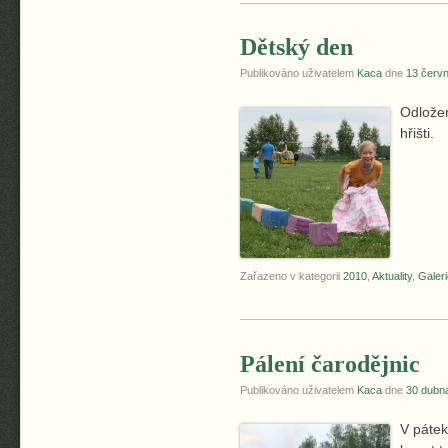
Dětský den
Publikováno uživatelem
Kaca
dne
13 červ
Odložen
hřišti.
Zařazeno v kategorii
2010
,
Aktuality
,
Galeri
Pálení čarodějnic
Publikováno uživatelem
Kaca
dne
30 dubn
V pátek