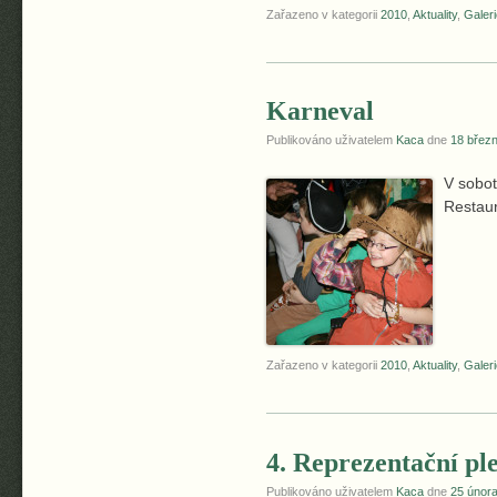
Zařazeno v kategorii
2010
,
Aktuality
,
Galeri
Karneval
Publikováno uživatelem
Kaca
dne
18 břez
V sobot
Restaur
Zařazeno v kategorii
2010
,
Aktuality
,
Galeri
4. Reprezentační pl
Publikováno uživatelem
Kaca
dne
25 únor