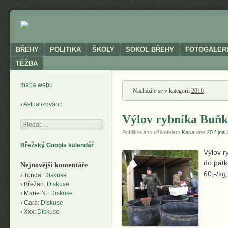
Neoficiální
BŘEHY
stránky
obce
Menu
SKIP TO CONTENT
BŘEHY
POLITIKA
ŠKOLY
SOKOL BŘEHY
FOTOGALER
TĚŽBA
mapa webu
Nacházíte se v kategorii
2010
.
Aktualizováno
Výlov rybníka Buňk
Hledání
Publikováno uživatelem
Kaca
dne
20 října
Břežský Google kalendář
Výlov r
do pátk
Nejnovější komentáře
60,-/kg;
Tonda
:
Diskuse
Břežan
:
Diskuse
Marie N.
:
Diskuse
Cara
:
Diskuse
Xxx
:
Diskuse