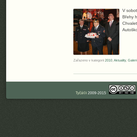
V sobo
Břehy h
Chvalet
Autoško
Zařazeno v kategorii
2010
,
Aktuality
,
Galeri
Tyčá©i
2009-2015