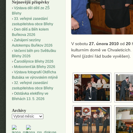
Nejnovější příspěvky
Výstava děl dětí ze ZŠ
Břehy
33. veřejné zasedání
zastupitelstva obce Břehy
Den dětí a Běh kolem
Buňkova 2026
Zahájení sezóny
V sobotu
27. února 2010
od
20
h
Autokempu Buňkov 2026
kulturním domě ve Chvaleticích.
Večerní běh pro Světlušku
Peml (jízdní řád bude vyvěšen).
Břehy 2026
Čarodějnice Břehy 2026
Motoorienťák Břehy 2026
Výstava fotografií Oldřicha
Bubáka ve výrovském mlýně
32. veřejné zasedání
zastupitelstva obce Břehy
Odstávka elektřiny ve
Břehách 13. 5. 2026
Archivy
Archivy