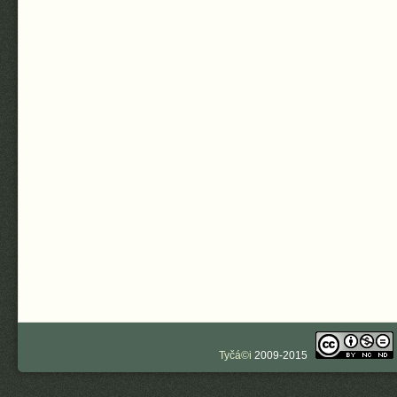
Tyčá©i
2009-2015