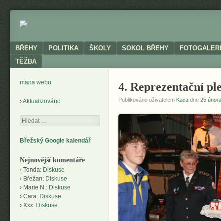
Neoficiální
BŘEHY
stránky
obce
Menu
SKIP TO CONTENT
BŘEHY
POLITIKA
ŠKOLY
SOKOL BŘEHY
FOTOGALER
TĚŽBA
mapa webu
4. Reprezentační pl
Publikováno uživatelem
Kaca
dne
25 únor
Aktualizováno
Hledání
Břežský Google kalendář
Nejnovější komentáře
Tonda
:
Diskuse
Břežan
:
Diskuse
Marie N.
:
Diskuse
Cara
:
Diskuse
Xxx
:
Diskuse