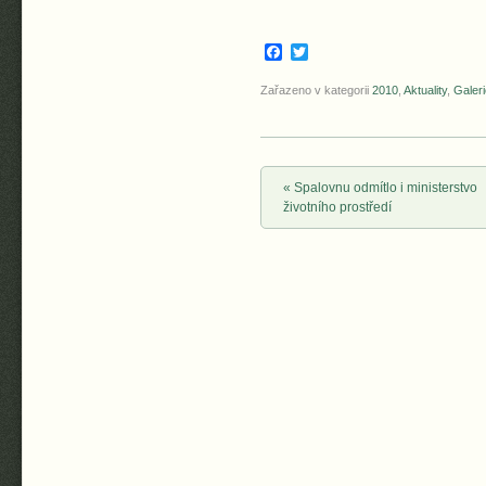
Facebook
Twitter
Zařazeno v kategorii
2010
,
Aktuality
,
Galeri
Post navigation
«
Spalovnu odmítlo i ministerstvo
životního prostředí