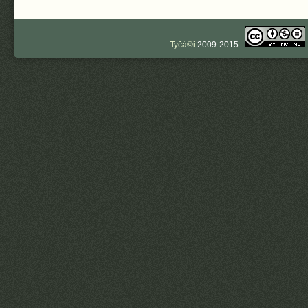
Tyčá©i
2009-2015