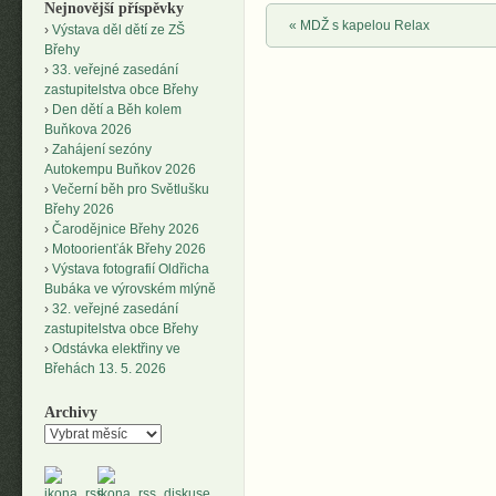
Nejnovější příspěvky
Post navigation
«
MDŽ s kapelou Relax
Výstava děl dětí ze ZŠ
Břehy
33. veřejné zasedání
zastupitelstva obce Břehy
Den dětí a Běh kolem
Buňkova 2026
Zahájení sezóny
Autokempu Buňkov 2026
Večerní běh pro Světlušku
Břehy 2026
Čarodějnice Břehy 2026
Motoorienťák Břehy 2026
Výstava fotografií Oldřicha
Bubáka ve výrovském mlýně
32. veřejné zasedání
zastupitelstva obce Břehy
Odstávka elektřiny ve
Břehách 13. 5. 2026
Archivy
Archivy