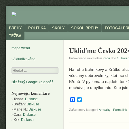
Neoficiální
BŘEHY
stránky
obce
Menu
SKIP TO CONTENT
BŘEHY
POLITIKA
ŠKOLY
SOKOL BŘEHY
FOTOGALER
TĚŽBA
mapa webu
Ukliďme Česko 2024
Publikováno uživatelem
Kaca
dne
18 břez
Aktualizováno
Na rohu Bahníkovy a Krátké ulic
Hledání
všechny dobrovolníky, kteří se ch
Břehů. V pytlomatu najdete tenké 
Břežský Google kalendář
nechávejte u pytlomatu. Kde jste 
Nejnovější komentáře
Facebook
Twitter
Tonda
:
Diskuse
Břežan
:
Diskuse
Marie N.
:
Diskuse
Zařazeno v kategorii
Aktuality
|
Permalink
Cara
:
Diskuse
Xxx
:
Diskuse