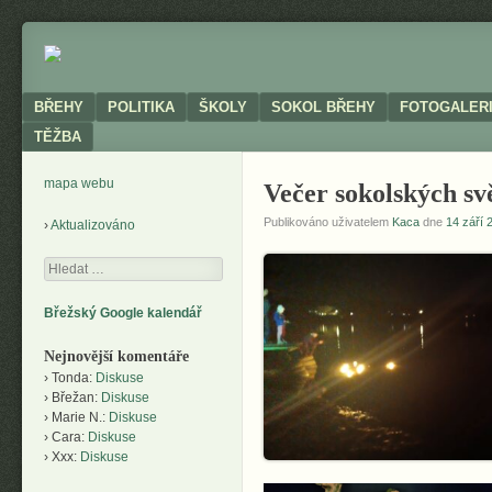
Neoficiální
BŘEHY
stránky
obce
Menu
SKIP TO CONTENT
BŘEHY
POLITIKA
ŠKOLY
SOKOL BŘEHY
FOTOGALER
TĚŽBA
mapa webu
Večer sokolských sv
Publikováno uživatelem
Kaca
dne
14 září 
Aktualizováno
Hledání
Břežský Google kalendář
Nejnovější komentáře
Tonda
:
Diskuse
Břežan
:
Diskuse
Marie N.
:
Diskuse
Cara
:
Diskuse
Xxx
:
Diskuse