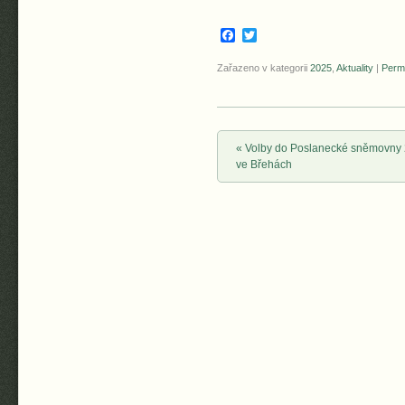
Facebook
Twitter
Zařazeno v kategorii
2025
,
Aktuality
|
Perm
Post navigation
«
Volby do Poslanecké sněmovny
ve Břehách