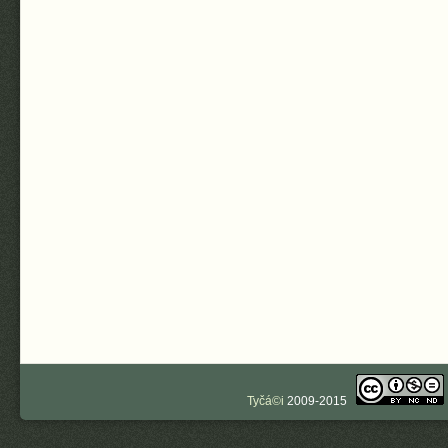
Tyčá©i
2009-2015