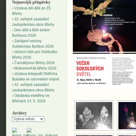
Nejnovější příspěvky
Výstava děl dětí ze ZŠ
Břehy
33. veřejné zasedání
zastupitelstva obce Břehy
Den dětí a Běh kolem
Buňkova 2026
Zahájení sezóny
Autokempu Buňkov 2026
Večerní běh pro Světlušku
Břehy 2026
Čarodějnice Břehy 2026
Motoorienťák Břehy 2026
Výstava fotografií Oldřicha
Bubáka ve výrovském mlýně
32. veřejné zasedání
zastupitelstva obce Břehy
Odstávka elektřiny ve
Břehách 13. 5. 2026
Archivy
Archivy