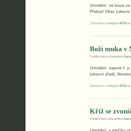
Umístění: na louce z
Přelouč Obec (obecní 
Zařazeno v kategorii
Kříže a
Boží muka v 
Publikováno uživatelem
Kac
Umístění: naproti č. 
(obecní úřad): Nerato
Zařazeno v kategorii
Kříže a
Kříž se zvon
Publikováno uživatelem
Kac
Umístění: v parčíku u