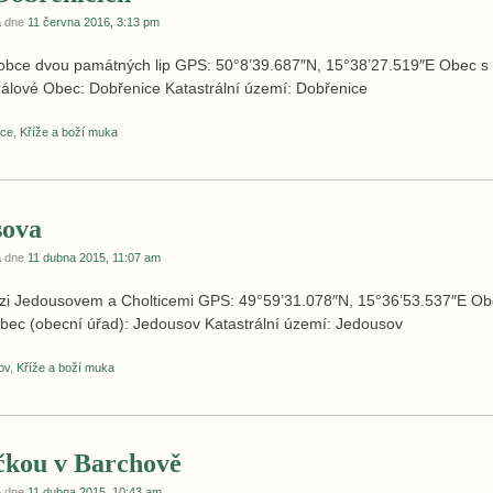
a
dne
11 června 2016, 3:13 pm
ti obce dvou památných lip GPS: 50°8’39.687″N, 15°38’27.519″E Obec s
álové Obec: Dobřenice Katastrální území: Dobřenice
ice
,
Kříže a boží muka
sova
a
dne
11 dubna 2015, 11:07 am
mezi Jedousovem a Cholticemi GPS: 49°59’31.078″N, 15°36’53.537″E Ob
bec (obecní úřad): Jedousov Katastrální území: Jedousov
ov
,
Kříže a boží muka
ičkou v Barchově
a
dne
11 dubna 2015, 10:43 am