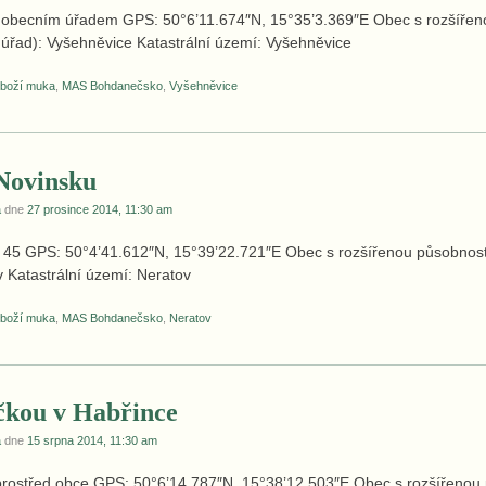
a obecním úřadem GPS: 50°6’11.674″N, 15°35’3.369″E Obec s rozšířen
úřad): Vyšehněvice Katastrální území: Vyšehněvice
 boží muka
,
MAS Bohdanečsko
,
Vyšehněvice
Novinsku
a
dne
27 prosince 2014, 11:30 am
p. 45 GPS: 50°4’41.612″N, 15°39’22.721″E Obec s rozšířenou působnos
v Katastrální území: Neratov
 boží muka
,
MAS Bohdanečsko
,
Neratov
ičkou v Habřince
a
dne
15 srpna 2014, 11:30 am
prostřed obce GPS: 50°6’14.787″N, 15°38’12.503″E Obec s rozšířenou