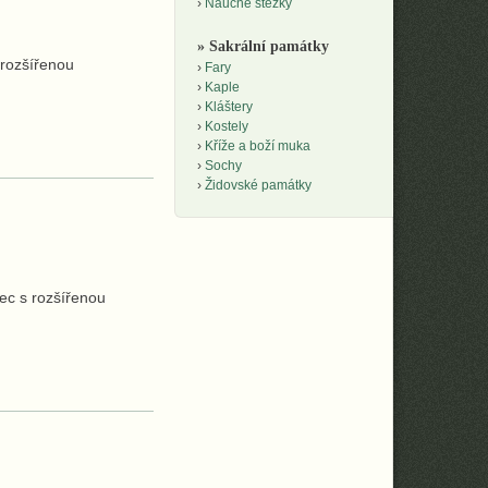
Naučné stezky
» Sakrální památky
 rozšířenou
Fary
Kaple
Kláštery
Kostely
Kříže a boží muka
Sochy
Židovské památky
ec s rozšířenou