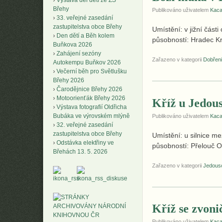
Výstava děl dětí ze ZŠ
Břehy
Publikováno uživatelem
Kac
33. veřejné zasedání
zastupitelstva obce Břehy
Umístění: v jižní čás
Den dětí a Běh kolem
působností: Hradec Kr
Buňkova 2026
Zahájení sezóny
Zařazeno v kategorii
Dobřen
Autokempu Buňkov 2026
Večerní běh pro Světlušku
Břehy 2026
Čarodějnice Břehy 2026
Motoorienťák Břehy 2026
Kříž u Jedou
Výstava fotografií Oldřicha
Bubáka ve výrovském mlýně
Publikováno uživatelem
Kac
32. veřejné zasedání
zastupitelstva obce Břehy
Umístění: u silnice 
Odstávka elektřiny ve
působností: Přelouč O
Břehách 13. 5. 2026
Zařazeno v kategorii
Jedous
Kříž se zvon
Publikováno uživatelem
Kac