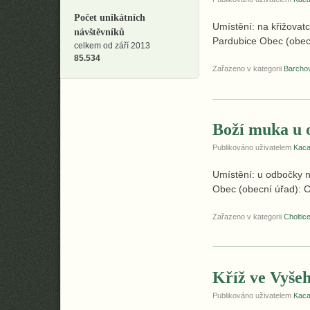
Počet unikátních
Umístění: na křižovat
návštěvníků
Pardubice Obec (obecn
celkem od září 2013
85.534
Zařazeno v kategorii
Barcho
Boží muka u 
Publikováno uživatelem
Kac
Umístění: u odbočky 
Obec (obecní úřad): Ch
Zařazeno v kategorii
Choltic
Kříž ve Vyše
Publikováno uživatelem
Kac