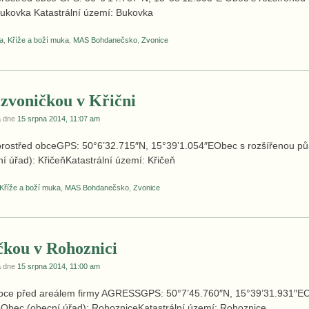
Bukovka Katastrální území: Bukovka
a
,
Kříže a boží muka
,
MAS Bohdanečsko
,
Zvonice
 zvoničkou v Křični
a
dne
15 srpna 2014, 11:07 am
uprostřed obceGPS: 50°6’32.715″N, 15°39’1.054″EObec s rozšířenou pů
 úřad): KřičeňKatastrální území: Křičeň
Kříže a boží muka
,
MAS Bohdanečsko
,
Zvonice
čkou v Rohoznici
a
dne
15 srpna 2014, 11:00 am
obce před areálem firmy AGRESSGPS: 50°7’45.760″N, 15°39’31.931″EO
eObec (obecní úřad): RohozniceKatastrální území: Rohoznice