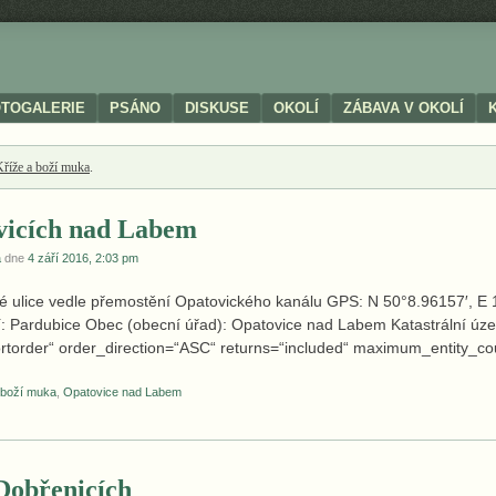
OTOGALERIE
PSÁNO
DISKUSE
OKOLÍ
ZÁBAVA V OKOLÍ
Kříže a boží muka
.
vicích nad Labem
a
dne
4 září 2016, 2:03 pm
ké ulice vedle přemostění Opatovického kanálu GPS: N 50°8.96157′, E
: Pardubice Obec (obecní úřad): Opatovice nad Labem Katastrální úz
rtorder“ order_direction=“ASC“ returns=“included“ maximum_entity_co
 boží muka
,
Opatovice nad Labem
Dobřenicích