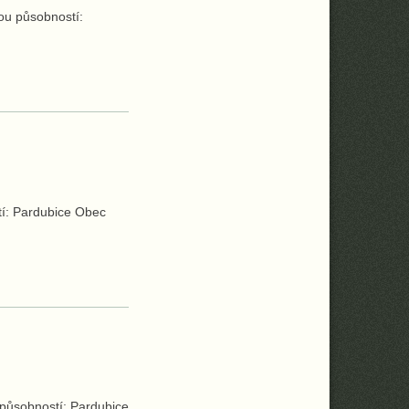
ou působností:
tí: Pardubice Obec
 působností: Pardubice