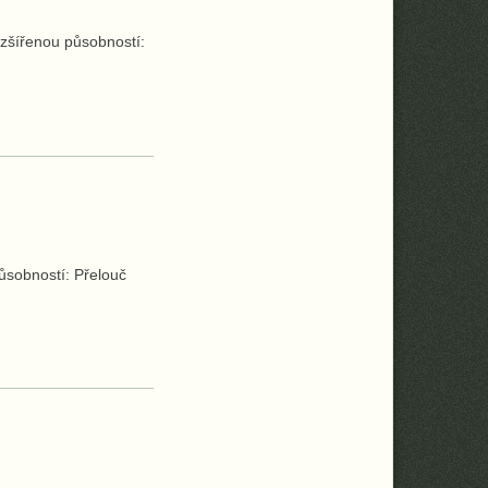
ozšířenou působností:
ůsobností: Přelouč