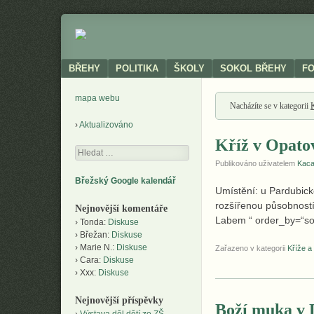
Neoficiální
BŘEHY
stránky
obce
Menu
SKIP TO CONTENT
BŘEHY
POLITIKA
ŠKOLY
SOKOL BŘEHY
F
mapa webu
Nacházíte se v kategorii
Aktualizováno
Kříž v Opato
Hledání
Publikováno uživatelem
Kac
Břežský Google kalendář
Umístění: u Pardubic
rozšířenou působností
Nejnovější komentáře
Labem “ order_by=“so
Tonda
:
Diskuse
Břežan
:
Diskuse
Marie N.
:
Diskuse
Zařazeno v kategorii
Kříže a
Cara
:
Diskuse
Xxx
:
Diskuse
Nejnovější příspěvky
Boží muka v 