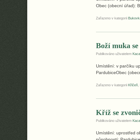
Obec (obecní úřad): 
Zařazeno v kategorii
Bukovk
Boží muka se
Publikováno uživatelem
Kac
Umístění: v parčíku 
PardubiceObec (obecní
Zařazeno v kategorii
Křičeň
,
Kříž se zvoni
Publikováno uživatelem
Kac
Umístění: uprostřed 
působností: Pardubic