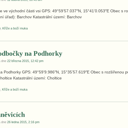
ce ve východní části vsi GPS: 49°59’57.037″N, 15°41’0.053″E Obec s r
í úřad): Barchov Katastrální území: Barchov
v
,
Kříže a boží muka
odbočky na Podhorky
a
dne
22 března 2015, 12:42 pm
na Podhorky GPS: 49°59’9.986″N, 15°35’57.619″E Obec s rozšířenou p
oltice Katastrální území: Choltice
e
,
Kříže a boží muka
hněvicích
a
dne
26 ledna 2015, 2:16 pm