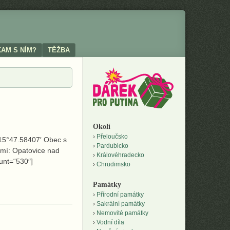
KAM S NÍM?
TĚŽBA
Okolí
Přeloučsko
 15°47.58407′ Obec s
Pardubicko
emí: Opatovice nad
Královéhradecko
unt=“530″]
Chrudimsko
Památky
Přírodní památky
Sakrální památky
Nemovité památky
Vodní díla