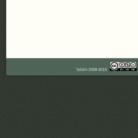
Tyčá©i
2009-2015