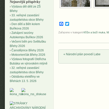
Nejnovější příspěvky
Výstava děl dětí ze ZŠ
Břehy
33. veřejné zasedání
zastupitelstva obce Břehy
Facebook
Twitter
Den dětí a Běh kolem
Buňkova 2026
Zařazeno v kategorii
Kříže a boží muka
,
M
Zahájení sezóny
Autokempu Buňkov 2026
Večerní běh pro Světlušku
Břehy 2026
Čarodějnice Břehy 2026
Post navigation
«
Národní plán povodí Labe
Motoorienťák Břehy 2026
Výstava fotografií Oldřicha
Bubáka ve výrovském mlýně
32. veřejné zasedání
zastupitelstva obce Břehy
Odstávka elektřiny ve
Břehách 13. 5. 2026