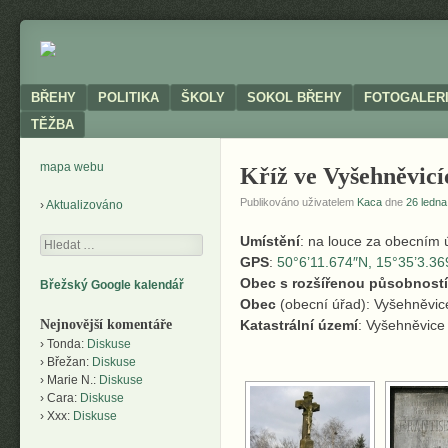
Neoficiální
BŘEHY
stránky
obce
Menu
SKIP TO CONTENT
BŘEHY
POLITIKA
ŠKOLY
SOKOL BŘEHY
FOTOGALER
TĚŽBA
mapa webu
Kříž ve Vyšehněvicí
Publikováno uživatelem
Kaca
dne
26 ledna
Aktualizováno
Umístění
: na louce za obecním
Hledání
GPS
:
50°6’11.674″N, 15°35’3.36
Obec s rozšířenou působností
Břežský Google kalendář
Obec
(obecní úřad): Vyšehněvic
Nejnovější komentáře
Katastrální území
: Vyšehněvice
Tonda
:
Diskuse
Břežan
:
Diskuse
Marie N.
:
Diskuse
Cara
:
Diskuse
Xxx
:
Diskuse