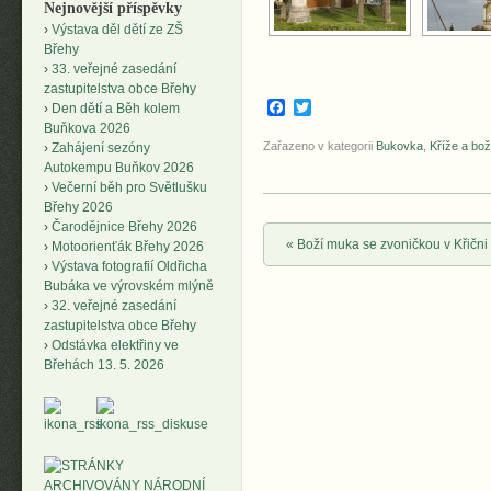
Nejnovější příspěvky
Výstava děl dětí ze ZŠ
Břehy
33. veřejné zasedání
zastupitelstva obce Břehy
Facebook
Twitter
Den dětí a Běh kolem
Buňkova 2026
Zařazeno v kategorii
Bukovka
,
Kříže a bo
Zahájení sezóny
Autokempu Buňkov 2026
Večerní běh pro Světlušku
Břehy 2026
Čarodějnice Břehy 2026
Post navigation
«
Boží muka se zvoničkou v Křični
Motoorienťák Břehy 2026
Výstava fotografií Oldřicha
Bubáka ve výrovském mlýně
32. veřejné zasedání
zastupitelstva obce Břehy
Odstávka elektřiny ve
Břehách 13. 5. 2026