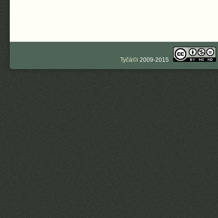
Tyčá©i
2009-2015