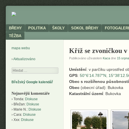
Neoficiální
BŘEHY
stránky
obce
Menu
SKIP TO CONTENT
BŘEHY
POLITIKA
ŠKOLY
SOKOL BŘEHY
FOTOGALER
TĚŽBA
mapa webu
Kříž se zvoničkou v
Publikováno uživatelem
Kaca
dne
15 srpna
Aktualizováno
Umístění
: v parčíku uprostřed o
Hledání
GPS
:
50°6’14.787″N, 15°38’12.
Obec s rozšířenou působností
Břežský Google kalendář
Obec
(obecní úřad): Bukovka
Nejnovější komentáře
Katastrální území
: Bukovka
Tonda
:
Diskuse
Břežan
:
Diskuse
Marie N.
:
Diskuse
Cara
:
Diskuse
Xxx
:
Diskuse