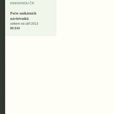
Počet unikátních
návštěvníků
celkem od září 2013
85.534