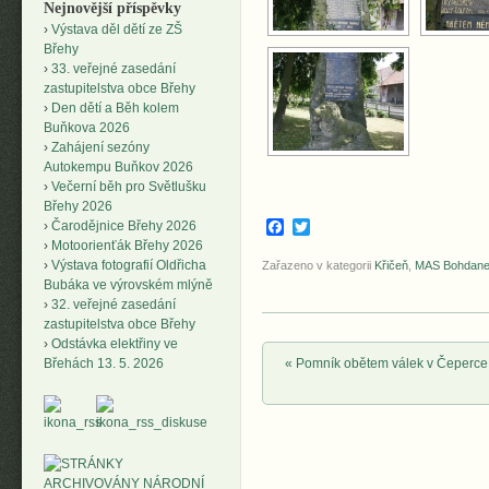
Nejnovější příspěvky
Výstava děl dětí ze ZŠ
Břehy
33. veřejné zasedání
zastupitelstva obce Břehy
Den dětí a Běh kolem
Buňkova 2026
Zahájení sezóny
Autokempu Buňkov 2026
Večerní běh pro Světlušku
Břehy 2026
Facebook
Twitter
Čarodějnice Břehy 2026
Motoorienťák Břehy 2026
Výstava fotografií Oldřicha
Zařazeno v kategorii
Křičeň
,
MAS Bohdan
Bubáka ve výrovském mlýně
32. veřejné zasedání
zastupitelstva obce Břehy
Odstávka elektřiny ve
Post navigation
«
Pomník obětem válek v Čeperce
Břehách 13. 5. 2026