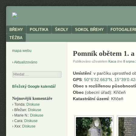
Neoficiální
BŘEHY
stránky
obce
Menu
SKIP TO CONTENT
BŘEHY
POLITIKA
ŠKOLY
SOKOL BŘEHY
FOTOGALER
TĚŽBA
mapa webu
Pomník obětem 1. a 
Publikováno uživatelem
Kaca
dne
8 srpna 
Aktualizováno
Umístění
: v parčíku uprostřed o
Hledání
GPS
:
50°6’32.663″N, 15°39’0.42
Obec s rozšířenou působností
Břežský Google kalendář
Obec
(obecní úřad): Křičeň
Nejnovější komentáře
Katastrální území
: Křičeň
Tonda
:
Diskuse
Břežan
:
Diskuse
Marie N.
:
Diskuse
Cara
:
Diskuse
Xxx
:
Diskuse