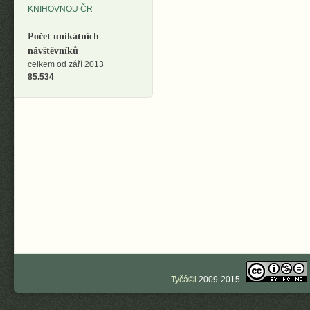
Počet unikátních
návštěvníků
celkem od září 2013
85.534
Tyčá©i
2009-2015