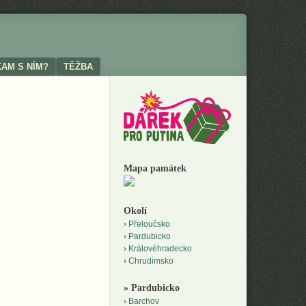
KAM S NÍM?
TĚŽBA
Mapa památek
Okolí
Přeloučsko
Pardubicko
Královéhradecko
Chrudimsko
» Pardubicko
Barchov