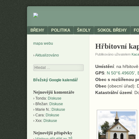
Neoficiální
BŘEHY
stránky
obce
Menu
SKIP TO CONTENT
BŘEHY
POLITIKA
ŠKOLY
SOKOL BŘEHY
F
mapa webu
Hřbitovní ka
Publikováno uživatelem
Kac
Aktualizováno
Umístění
: na hřbitov
Hledání
GPS
:
N 50°6.49605′, 
Obec s rozšířenou 
Břežský Google kalendář
Obec
(obecní úřad): 
Nejnovější komentáře
Katastrální území
: D
Tonda
:
Diskuse
Břežan
:
Diskuse
Marie N.
:
Diskuse
Cara
:
Diskuse
Xxx
:
Diskuse
Nejnovější příspěvky