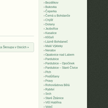
Bezděkov
Bukovka
Čeperka
Černá u Bohdanče
Chýšť
Dolany
Jezbořice
Kasalice
Křičeň
Lázně Bohdaneč
Malé Výkleky
ka Škroupa v Osicích
»
Neratov
Opatovice nad Labem
Pardubice
Pardubice – Opočínek
Pardubice – Staré Čívice
Plch
Podůlšany
Pravy
Rohovládova Bělá
Rybitví
Srch
Staré Ždánice
Vlčí Habřina
Voleč