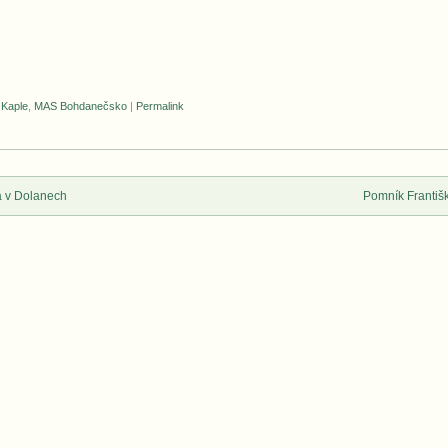
,
Kaple
,
MAS Bohdanečsko
|
Permalink
a v Dolanech
Pomník Františ