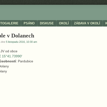
OTOGALERIE
PSÁNO
DISKUSE
OKOLÍ
ZÁBAVA V OKOLÍ
ple v Dolanech
a
dne
5 listopadu 2016, 10:30 am
ě JV od obce
E 15°41.73990′
působností
: Pardubice
Dolany
olany