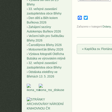
Výstava děl dětí ze ZŠ
Břehy
33. veřejné zasedání
zastupitelstva obce Břehy
Facebook
Twitter
Den dětí a Běh kolem
Buňkova 2026
Zařazeno v kategorii
Dolany
Zahájení sezóny
Autokempu Buňkov 2026
Večerní běh pro Světlušku
Břehy 2026
Čarodějnice Břehy 2026
Post navigation
«
Kaplička sv. Florián
Motoorienťák Břehy 2026
Výstava fotografií Oldřicha
Bubáka ve výrovském mlýně
32. veřejné zasedání
zastupitelstva obce Břehy
Odstávka elektřiny ve
Břehách 13. 5. 2026