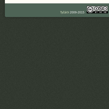
Tyčá©i
2009-2015