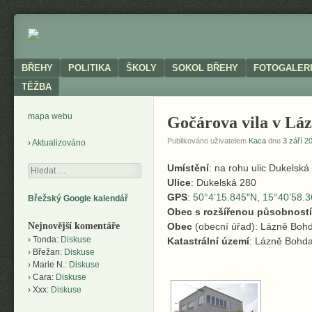
Neoficiální
BŘEHY
stránky
obce
Menu
SKIP TO CONTENT
BŘEHY
POLITIKA
ŠKOLY
SOKOL BŘEHY
FOTOGALER
TĚŽBA
mapa webu
Gočárova vila v Lá
Publikováno uživatelem
Kaca
dne
3 září 2
Aktualizováno
Umístění
: na rohu ulic Dukelská
Hledání
Ulice
: Dukelská 280
GPS
:
50°4’15.845″N, 15°40’58.
Břežský Google kalendář
Obec s rozšířenou působností
Nejnovější komentáře
Obec
(obecní úřad): Lázně Boh
Tonda
:
Diskuse
Katastrální území
: Lázně Bohd
Břežan
:
Diskuse
Marie N.
:
Diskuse
Cara
:
Diskuse
Xxx
:
Diskuse