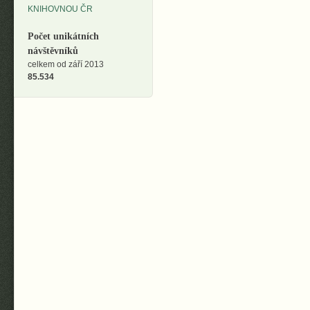
Počet unikátních
návštěvníků
celkem od září 2013
85.534