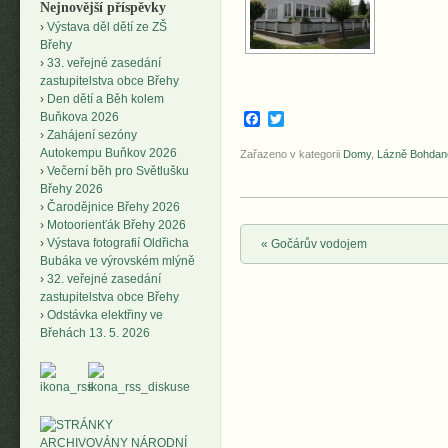
Nejnovější příspěvky
Výstava děl dětí ze ZŠ
Břehy
33. veřejné zasedání
zastupitelstva obce Břehy
Den dětí a Běh kolem
Facebook
Twitter
Buňkova 2026
Zahájení sezóny
Autokempu Buňkov 2026
Zařazeno v kategorii
Domy
,
Lázně Bohdan
Večerní běh pro Světlušku
Břehy 2026
Čarodějnice Břehy 2026
Motoorienťák Břehy 2026
Výstava fotografií Oldřicha
Post navigation
«
Gočárův vodojem
Bubáka ve výrovském mlýně
32. veřejné zasedání
zastupitelstva obce Břehy
Odstávka elektřiny ve
Břehách 13. 5. 2026