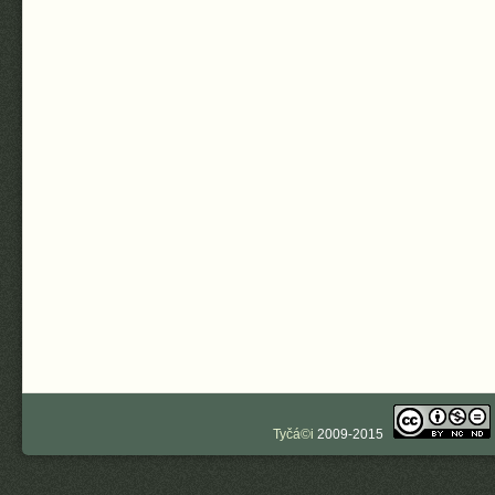
Tyčá©i
2009-2015