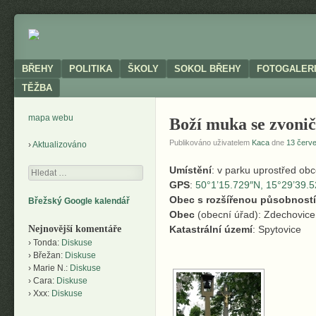
Neoficiální
BŘEHY
stránky
obce
Menu
SKIP TO CONTENT
BŘEHY
POLITIKA
ŠKOLY
SOKOL BŘEHY
FOTOGALER
TĚŽBA
mapa webu
Boží muka se zvonič
Publikováno uživatelem
Kaca
dne
13 červ
Aktualizováno
Umístění
: v parku uprostřed obce
Hledání
GPS
:
50°1’15.729″N, 15°29’39.
Obec s rozšířenou působností
Břežský Google kalendář
Obec
(obecní úřad): Zdechovice
Nejnovější komentáře
Katastrální území
: Spytovice
Tonda
:
Diskuse
Břežan
:
Diskuse
Marie N.
:
Diskuse
Cara
:
Diskuse
Xxx
:
Diskuse