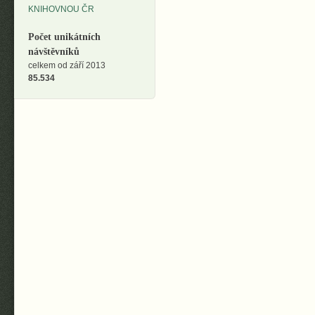
Počet unikátních
návštěvníků
celkem od září 2013
85.534