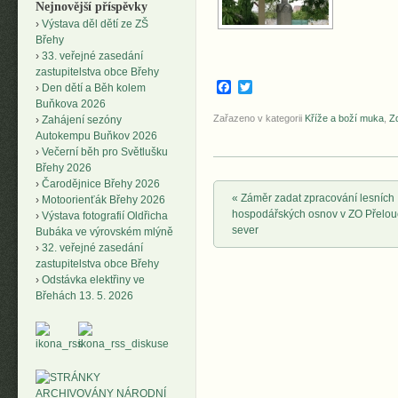
Nejnovější příspěvky
Výstava děl dětí ze ZŠ
Břehy
33. veřejné zasedání
zastupitelstva obce Břehy
Facebook
Twitter
Den dětí a Běh kolem
Buňkova 2026
Zařazeno v kategorii
Kříže a boží muka
,
Z
Zahájení sezóny
Autokempu Buňkov 2026
Večerní běh pro Světlušku
Břehy 2026
Čarodějnice Břehy 2026
Post navigation
«
Záměr zadat zpracování lesních
Motoorienťák Břehy 2026
hospodářských osnov v ZO Přelou
Výstava fotografií Oldřicha
sever
Bubáka ve výrovském mlýně
32. veřejné zasedání
zastupitelstva obce Břehy
Odstávka elektřiny ve
Břehách 13. 5. 2026