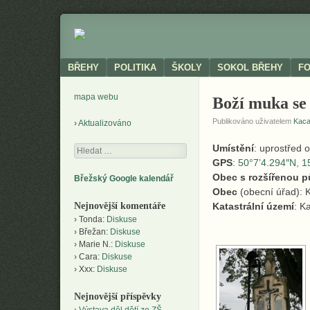
Neoficiální
BŘEHY
stránky
obce
Menu
SKIP TO CONTENT
BŘEHY
POLITIKA
ŠKOLY
SOKOL BŘEHY
F
mapa webu
Boží muka se 
Publikováno uživatelem
Kac
Aktualizováno
Umístění
: uprostřed 
Hledání
GPS
:
50°7’4.294″N, 1
Obec s rozšířenou 
Břežský Google kalendář
Obec
(obecní úřad): 
Nejnovější komentáře
Katastrální území
: K
Tonda
:
Diskuse
Břežan
:
Diskuse
Marie N.
:
Diskuse
Cara
:
Diskuse
Xxx
:
Diskuse
Nejnovější příspěvky