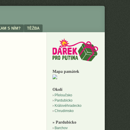
KAM S NÍM?
TĚŽBA
Mapa památek
Okolí
Přeloučsko
Pardubicko
Královéhradecko
Chrudimsko
» Pardubicko
Barchov