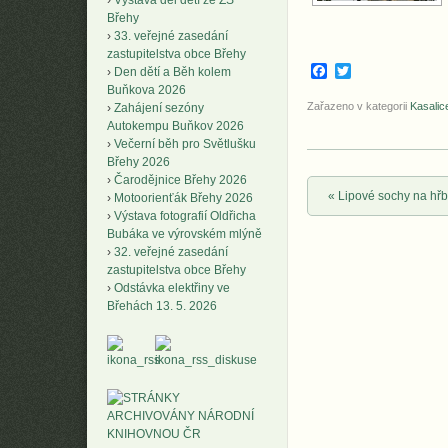
Výstava děl dětí ze ZŠ
Břehy
33. veřejné zasedání
zastupitelstva obce Břehy
Facebook
Twitter
Den dětí a Běh kolem
Buňkova 2026
Zařazeno v kategorii
Kasalic
Zahájení sezóny
Autokempu Buňkov 2026
Večerní běh pro Světlušku
Břehy 2026
Čarodějnice Břehy 2026
Post navigation
«
Lipové sochy na hřb
Motoorienťák Břehy 2026
Výstava fotografií Oldřicha
Bubáka ve výrovském mlýně
32. veřejné zasedání
zastupitelstva obce Břehy
Odstávka elektřiny ve
Břehách 13. 5. 2026