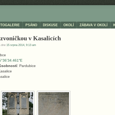
OTOGALERIE
PSÁNO
DISKUSE
OKOLÍ
ZÁBAVA V OKOLÍ
zvoničkou v Kasalicích
a
dne
15 srpna 2014, 9:13 am
obce
5°36’34.461″E
působností
: Pardubice
Kasalice
asalice