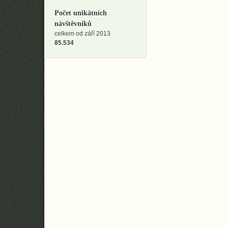
Počet unikátních
návštěvníků
celkem od září 2013
85.534