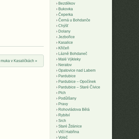
Bezděkov
Bukovka
Čeperka
Černá u Bohdanče
Chýšť
Dolany
Jezbořice
Kasalice
Křičeň
Lázně Bohdaneč
Malé Výkleky
 muka v Kasaličkách
»
Neratov
Opatovice nad Labem
Pardubice
Pardubice – Opočínek
Pardubice – Staré Čívice
Plch
Podůlšany
Pravy
Rohovládova Bělá
Rybitví
Srch
Staré Ždánice
Vlčí Habřina
Voleč