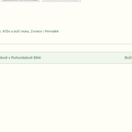
e
,
Kříže a boží muka
,
Zvonice
|
Permalink
itově v Rohovládově Bělé
Boží