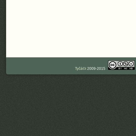
Tyčá©i
2009-2015