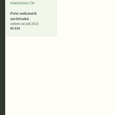
Počet unikátních
návštěvníků
celkem od září 2013
85.534