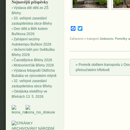
Nejnovější příspěvky
Výstava děl dětí ze ZŠ
Břehy
33. veřejné zasedání
zastupitelstva obce Břehy
Facebook
Twitter
Den dětí a Běh kolem
Buňkova 2026
Zařazeno v kategorii
Jedousov
,
Pomníky a
Zahájení sezóny
Autokempu Buňkov 2026
Večerní běh pro Světlušku
Břehy 2026
Čarodějnice Břehy 2026
Post navigation
«
Pomník obětem transportu z Osv
Motoorienťák Břehy 2026
přeloučském hřbitově
Výstava fotografií Oldřicha
Bubáka ve výrovském mlýně
32. veřejné zasedání
zastupitelstva obce Břehy
Odstávka elektřiny ve
Břehách 13. 5. 2026