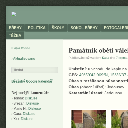
Neoficiální
BŘEHY
stránky
obce
Menu
SKIP TO CONTENT
BŘEHY
POLITIKA
ŠKOLY
SOKOL BŘEHY
FOTOGALER
TĚŽBA
mapa webu
Památník obětí vále
Publikováno uživatelem
Kaca
dne
7 srpna 
Aktualizováno
Umístění
: u vchodu do kaple na
Hledání
GPS
:
49°59’42.969″N, 15°36’37
Obec s rozšířenou působností
Břežský Google kalendář
Obec
(obecní úřad): Jedousov
Nejnovější komentáře
Katastrální území
: Jedousov
Tonda
:
Diskuse
Břežan
:
Diskuse
Marie N.
:
Diskuse
Cara
:
Diskuse
Xxx
:
Diskuse