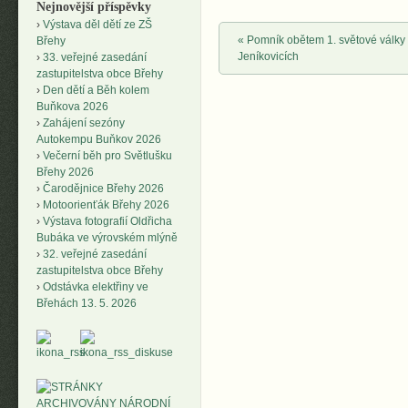
Nejnovější příspěvky
Výstava děl dětí ze ZŠ
Post navigation
«
Pomník obětem 1. světové války
Břehy
Jeníkovicích
33. veřejné zasedání
zastupitelstva obce Břehy
Den dětí a Běh kolem
Buňkova 2026
Zahájení sezóny
Autokempu Buňkov 2026
Večerní běh pro Světlušku
Břehy 2026
Čarodějnice Břehy 2026
Motoorienťák Břehy 2026
Výstava fotografií Oldřicha
Bubáka ve výrovském mlýně
32. veřejné zasedání
zastupitelstva obce Břehy
Odstávka elektřiny ve
Břehách 13. 5. 2026