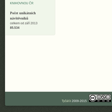
Počet unikátních
návštěvníků
celkem od září 2013
85.534
Tyčá©i
2009-2015