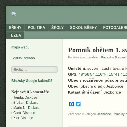
Neoficiální
BŘEHY
stránky
obce
Menu
SKIP TO CONTENT
BŘEHY
POLITIKA
ŠKOLY
SOKOL BŘEHY
FOTOGALER
TĚŽBA
mapa webu
Pomník obětem 1. sv
Publikováno uživatelem
Kaca
dne
9 srpna 
Aktualizováno
Umístění
: severní část návsi, u 
Hledání
GPS
:
49°58’54.116″N, 15°41’41
Obec s rozšířenou působností
Břežský Google kalendář
Obec
(obecní úřad): Jezbořice
Nejnovější komentáře
Katastrální území
: Jezbořice
Tonda
:
Diskuse
Břežan
:
Diskuse
Facebook
Twitter
Marie N.
:
Diskuse
Cara
:
Diskuse
Zařazeno v kategorii
Jezbořice
,
Pomníky a
Xxx
:
Diskuse