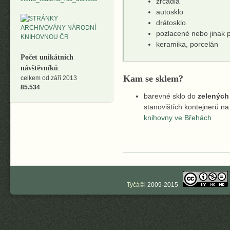
zrcadla
autosklo
drátosklo
pozlacené nebo jinak 
keramika, porcelán
Počet unikátních
návštěvníků
Kam se sklem?
celkem od září 2013
85.534
barevné sklo do
zelených
stanovištích kontejnerů n
knihovny ve Břehách
Tyčá©i
2009-2015