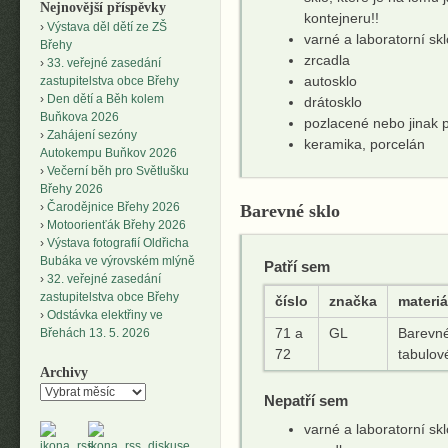
Nejnovější příspěvky
kontejneru!!
Výstava děl dětí ze ZŠ
varné a laboratorní sk
Břehy
zrcadla
33. veřejné zasedání
autosklo
zastupitelstva obce Břehy
Den dětí a Běh kolem
drátosklo
Buňkova 2026
pozlacené nebo jinak 
Zahájení sezóny
keramika, porcelán
Autokempu Buňkov 2026
Večerní běh pro Světlušku
Břehy 2026
Čarodějnice Břehy 2026
Barevné sklo
Motoorienťák Břehy 2026
Výstava fotografií Oldřicha
Bubáka ve výrovském mlýně
Patří sem
32. veřejné zasedání
zastupitelstva obce Břehy
číslo
značka
materi
Odstávka elektřiny ve
71 a
GL
Barevné
Břehách 13. 5. 2026
72
tabulov
Archivy
Archivy
Nepatří sem
varné a laboratorní sk