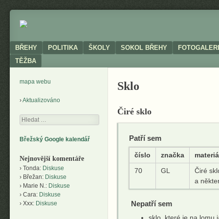
Neoficiální
BŘEHY
stránky
obce
Menu
SKIP TO CONTENT
BŘEHY
POLITIKA
ŠKOLY
SOKOL BŘEHY
FOTOGALER
TĚŽBA
mapa webu
Sklo
Aktualizováno
Čiré sklo
Hledání
Patří sem
Břežský Google kalendář
číslo
značka
materi
Nejnovější komentáře
Tonda
:
Diskuse
70
GL
Čiré sk
Břežan
:
Diskuse
a někte
Marie N.
:
Diskuse
Cara
:
Diskuse
Nepatří sem
Xxx
:
Diskuse
sklo, které je na lomu