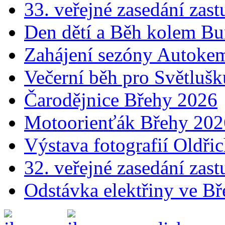
33. veřejné zasedání zast
Den dětí a Běh kolem B
Zahájení sezóny Autok
Večerní běh pro Světluš
Čarodějnice Břehy 2026
Motoorienťák Břehy 202
Výstava fotografií Oldř
32. veřejné zasedání zast
Odstávka elektřiny ve Bř