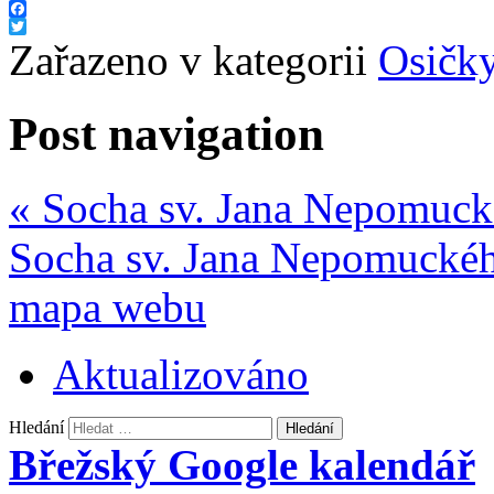
Facebook
Twitter
Zařazeno v kategorii
Osičk
Post navigation
«
Socha sv. Jana Nepomuck
Socha sv. Jana Nepomucké
mapa webu
Aktualizováno
Hledání
Břežský Google kalendář