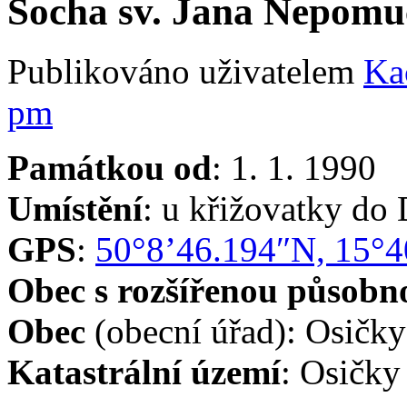
Socha sv. Jana Nepomu
Publikováno uživatelem
Ka
pm
Památkou od
: 1. 1. 1990
Umístění
: u křižovatky do
GPS
:
50°8’46.194″N, 15°4
Obec s rozšířenou působno
Obec
(obecní úřad): Osičky
Katastrální území
: Osičky